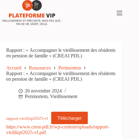
Passer
au
contenu
Rapport : « Accompagner le vieillissement des résidents
en pension de famille » (CREAI PDL)
Accueil
Ressources
Perimortem
Rapport : « Accompagner le vieillissement des résidents
en pension de famille » (CREAI PDL)
26 novembre 2024
Perimortem
,
Vieillissement
Télécharger
rapport-vieillirpf2025-vf
https://www.creai-pdl.fr/wp-content/uploads/rapport-
vieillirpf2025-vf.pdf