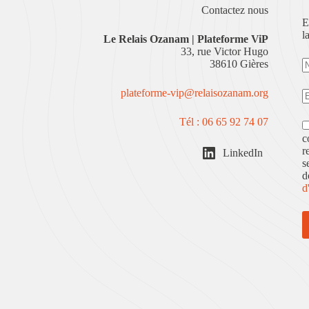
Contactez nous
E
l
Le
Relais Ozanam | Plateforme ViP
33, rue Victor Hugo
38610 Gières
plateforme-vip@relaisozanam.org
Tél : 06 65 92 74 07
c
r
LinkedIn
s
d
d